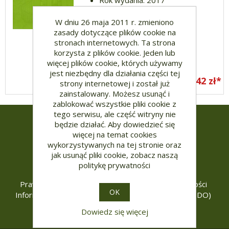
Rok wydania: 2017
Liczba stron: 272
Oprawa:
W dniu 26 maja 2011 r. zmieniono
zasady dotyczące plików cookie na
Wydawnictwo: Redakcja
stronach internetowych. Ta strona
Wydawnictw Wydziału
korzysta z plików cookie. Jeden lub
Teologicznego UO
więcej plików cookie, których używamy
jest niezbędny dla działania części tej
23,42 zł*
strony internetowej i został już
zainstalowany. Możesz usunąć i
zablokować wszystkie pliki cookie z
tego serwisu, ale część witryny nie
będzie działać. Aby dowiedzieć się
więcej na temat cookies
Informacje
wykorzystywanych na tej stronie oraz
jak usunąć pliki cookie, zobacz naszą
Polityka prywatności
Regulamin
politykę prywatności
Koszty i sposoby dostawy, nr konta
Prawo do odstąpienia od umowy
Sposoby płatności
OK
Informacja o przetwarzaniu danych osobowych (RODO)
Dowiedz się więcej
*brutto + koszty dostawy