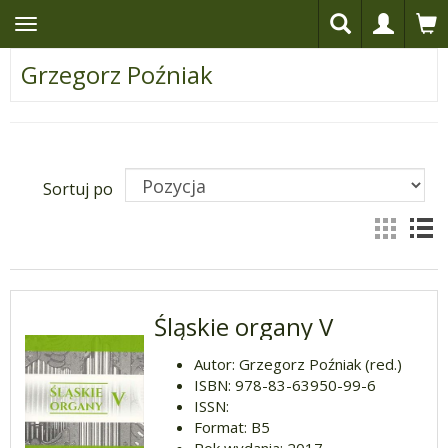
Grzegorz Poźniak
Sortuj po
Śląskie organy V
Autor: Grzegorz Poźniak (red.)
ISBN: 978-83-63950-99-6
ISSN:
Format: B5