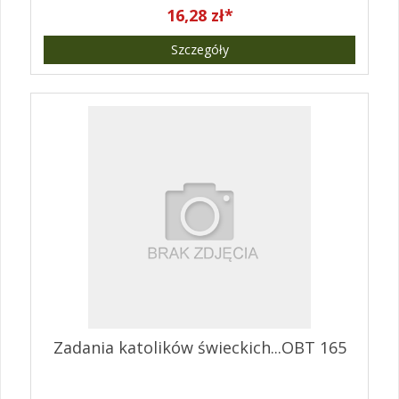
16,28 zł*
Szczegóły
Zadania katolików świeckich...OBT 165