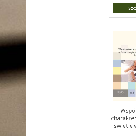
Sławicac
Szc
Wspó
charakter
świetle
filozo