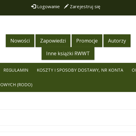
Logowanie
Zarejestruj się
Nowości
Zapowiedzi
Promocje
Autorzy
Inne książki RWWT
REGULAMIN
KOSZTY I SPOSOBY DOSTAWY, NR KONTA
O
BOWYCH (RODO)