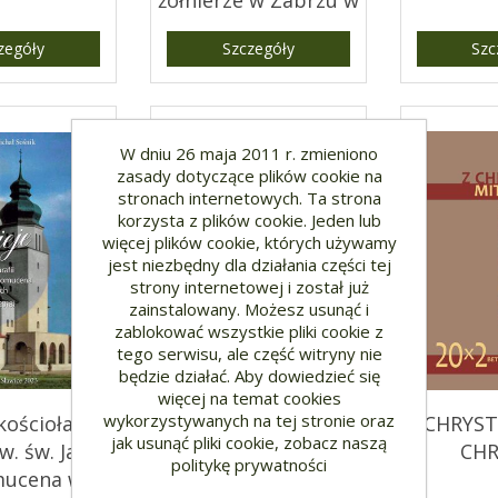
żołnierze w Zabrzu w
1945 r.
zegóły
Szczegóły
Szc
W dniu 26 maja 2011 r. zmieniono
zasady dotyczące plików cookie na
stronach internetowych. Ta strona
korzysta z plików cookie. Jeden lub
więcej plików cookie, których używamy
jest niezbędny dla działania części tej
strony internetowej i został już
zainstalowany. Możesz usunąć i
zablokować wszystkie pliki cookie z
tego serwisu, ale część witryny nie
będzie działać. Aby dowiedzieć się
więcej na temat cookies
wykorzystywanych na tej stronie oraz
kościoła i
W CHRYSTUSIE / IN
Z CHRYST
jak usunąć pliki cookie, zobacz naszą
w. św. Jana
CHRISTUS
CHR
politykę prywatności
ucena w