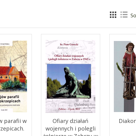
So
w parafii w
Ofiary działań
Diakon
zepicach.
wojennych i polegli