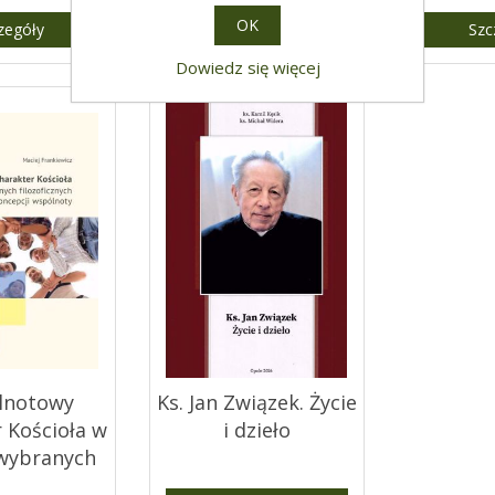
h. Nr. 121
OK
zegóły
Szczegóły
Szc
Dowiedz się więcej
lnotowy
Ks. Jan Związek. Życie
 Kościoła w
i dzieło
 wybranych
ficznych