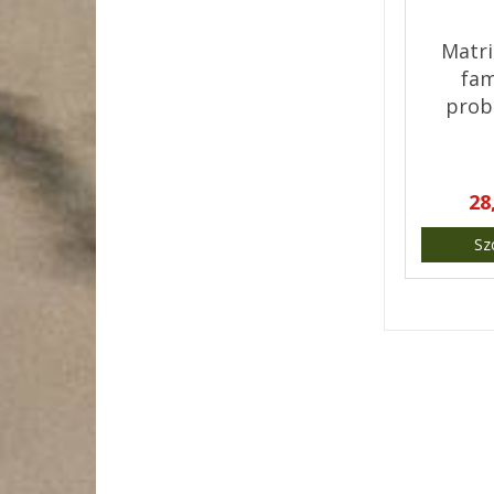
Matri
fam
prob
małż
r
28
Sz