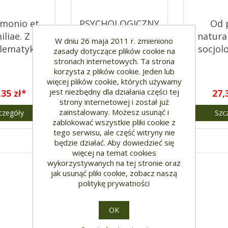
monio et
PSYCHOLOGICZNY
Od 
iliae. Z
WYMIAR CIERPIENIA
natura
W dniu 26 maja 2011 r. zmieniono
lematyki
socjol
zasady dotyczące plików cookie na
eństwa i
czł
stronach internetowych. Ta strona
korzysta z plików cookie. Jeden lub
odziny
więcej plików cookie, których używamy
jest niezbędny dla działania części tej
,35 zł*
21,00 zł*
27,
strony internetowej i został już
zainstalowany. Możesz usunąć i
czegóły
Szczegóły
Szc
zablokować wszystkie pliki cookie z
tego serwisu, ale część witryny nie
będzie działać. Aby dowiedzieć się
więcej na temat cookies
wykorzystywanych na tej stronie oraz
jak usunąć pliki cookie, zobacz naszą
politykę prywatności
OK