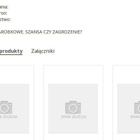
nia:
ron:
ctwo:
AROBKOWE. SZANSA CZY ZAGROZENIE?
 produkty
Załączniki