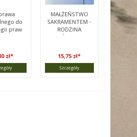
prawa
MAŁŻEŃSTWO
lnego do
SAKRAMENTEM -
ogii praw
RODZINA
owieka
KOŚCIOŁEM
DOMOWYM
30 zł*
15,75 zł*
zegóły
Szczegóły