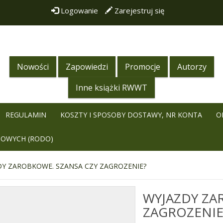
Logowanie
Zarejestruj się
Nowości
Zapowiedzi
Promocje
Autorzy
Inne książki RWWT
REGULAMIN
KOSZTY I SPOSOBY DOSTAWY, NR KONTA
O
BOWYCH (RODO)
DY ZAROBKOWE. SZANSA CZY ZAGROZENIE?
WYJAZDY ZA
ZAGROZENIE