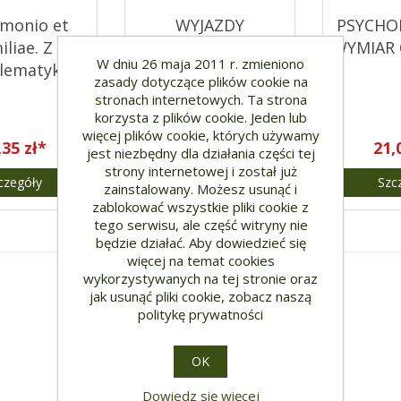
monio et
WYJAZDY
PSYCHO
iliae. Z
ZAROBKOWE.
WYMIAR 
W dniu 26 maja 2011 r. zmieniono
lematyki
SZANSA CZY
zasady dotyczące plików cookie na
eństwa i
ZAGROZENIE?
stronach internetowych. Ta strona
odziny
korzysta z plików cookie. Jeden lub
więcej plików cookie, których używamy
,35 zł*
22,05 zł*
21,
jest niezbędny dla działania części tej
strony internetowej i został już
czegóły
Szczegóły
Szc
zainstalowany. Możesz usunąć i
zablokować wszystkie pliki cookie z
tego serwisu, ale część witryny nie
będzie działać. Aby dowiedzieć się
więcej na temat cookies
wykorzystywanych na tej stronie oraz
jak usunąć pliki cookie, zobacz naszą
politykę prywatności
OK
Dowiedz się więcej