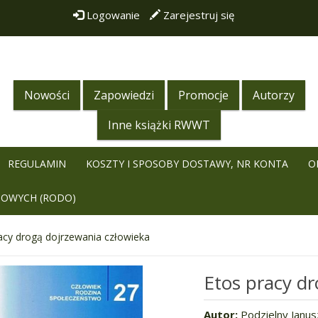
Logowanie
Zarejestruj się
Nowości
Zapowiedzi
Promocje
Autorzy
Inne książki RWWT
REGULAMIN
KOSZTY I SPOSOBY DOSTAWY, NR KONTA
O
BOWYCH (RODO)
acy drogą dojrzewania człowieka
Etos pracy dr
Autor:
Podzielny Janus