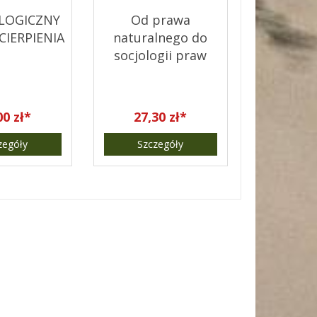
LOGICZNY
Od prawa
CIERPIENIA
naturalnego do
socjologii praw
człowieka
00 zł*
27,30 zł*
zegóły
Szczegóły