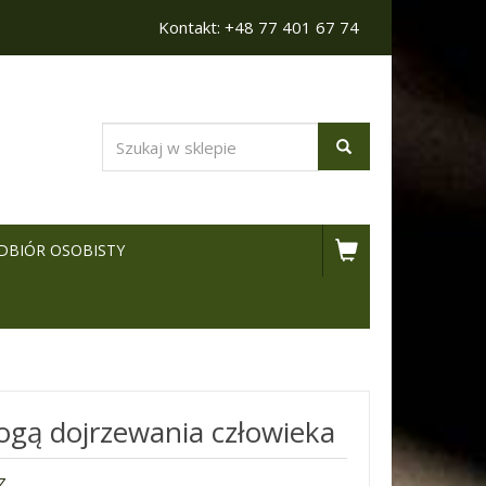
Kontakt: +48 77 401 67 74
DBIÓR OSOBISTY
ogą dojrzewania człowieka
z