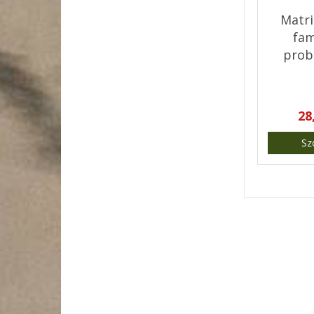
Matri
fam
prob
małż
r
28
Sz